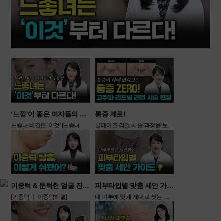
‘느낌’이 좋은 여자들의 공통점!
통증 제로!
느좋녀 비결은 '이것' [느좋녀 ㅣ 느좋녀비결]
쿨페이즈 리얼 시술 과정을 보여드립니다 [쿨페이즈 ㅣ 고주파리프팅]
이중턱 & 둔턱한 얼굴 진짜 쉽게 해결하는법 이거였어?
피부타입별 맞춤 세안 가이드
[이중턱 ㅣ 이중턱해결]
내 피부에 맞게 제대로 씻는 법 [세안방법 ㅣ 피부타입별세안]