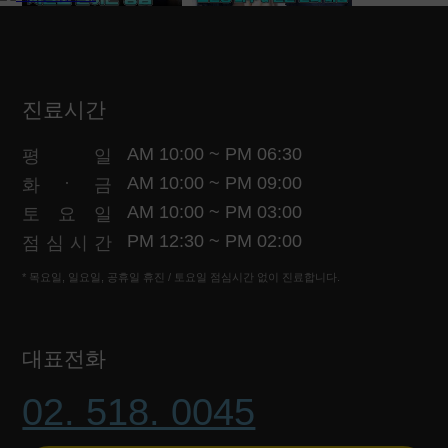
긴 얼굴이 고민이라면! 간단한 시술로 줄이는 방법
맑고 투명한 고현정 피부 관리의 진짜 비결은 ㅇㅇ입니다
수술 없이 시술로만 중앙면의 길이를 줄이는 방법
고현정 피부에 대한 관리법과 피부 분석
진료시간
AM 10:00 ~ PM 06:30
평
일
연예인들의 피부가 늙지 않는 솔직한 이유
·
AM 10:00 ~ PM 09:00
화
금
여배우들의 피부관리와 홈케어 비법
AM 10:00 ~ PM 03:00
토
요
일
PM 12:30 ~ PM 02:00
점
심
시
간
* 목요일, 일요일, 공휴일 휴진 / 토요일 점심시간 없이 진료합니다.
대표전화
02. 518. 0045