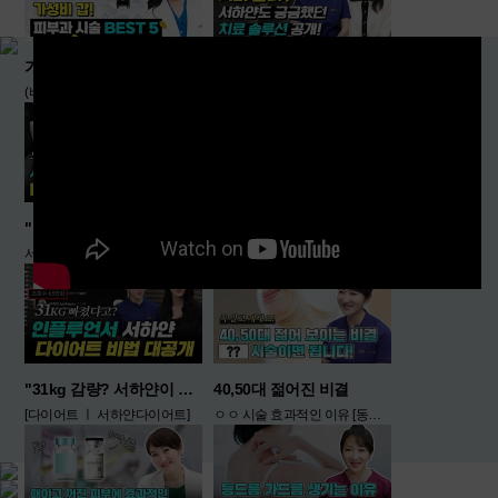
70,000
50,000
원
원
가성비 갑 피부과 시술 총정리
기미 * 잡티 이렇게 해결!
(비용대비 효과 최고! with 서하얀)
서하얀도 궁금했던 치료 솔루션 [기미치료 ㅣ 기미잡티해결]
"노화는 처짐부터 시작된다?
인플루언서 서하얀 "꿀광피부 만든 진짜 비결 공개"
서하얀이 알려주는 비수술 꿀팁! [피부처짐 ㅣ 피부탄력]
[서하얀피부관리법 ㅣ 꿀광피부]
"31kg 감량? 서하얀이 공개한 충격 다이어트 루틴 전부 공개!"
40,50대 젊어진 비결
[다이어트 ㅣ 서하얀다이어트]
ㅇㅇ 시술 효과적인 이유 [동안비결 ㅣ 피부관리]