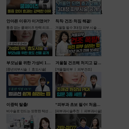
이벤트 기간 :
2026.08.01~2026.08.31
안아픈 이유가 이거였어?
칙칙·건조·처짐 해결!
통증 없는 쿨페이즈 탄력 리프팅 [쿨페이즈 ㅣ 고주라피르팅]
겨울철 필수 3대장 피부 시술 공개 [겨울철피부관리 ㅣ 겨울피부시술]
부모님을 위한 가성비 1순위 효도 시술 공개
겨울철 건조해 처지고 갈라지는 피부 살리기
[중년피부시술 ㅣ 효도시술]
[겨울철피부 ㅣ 피부건조]
LDM 보습 관리
브이올렛 주사
3회
190,000
100,000
원
원
이중턱 탈출!
“피부과 초보 필수! 처음엔 무조건 이 3가지만 받으면 됩니다”
비수술로 만드는 또렷한 턱선 비법 [이중턱개선 ㅣ 턱살비수술]
[피부과시술추천 ㅣ 피부과시술]
코르셋 주사 1회
겨드랑이 제모
+ 약처방
5회