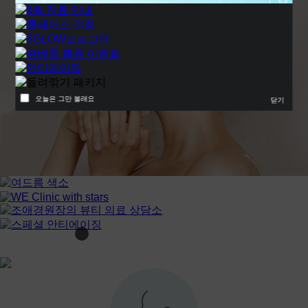
오늘은 그만 볼래요
닫기