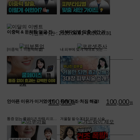
이중턱 & 둔턱한 얼굴 진짜 쉽게 해결하는법 이거였어?
피부타입별 맞춤 세안 가이드
이벤트 기간 :
2026.08.01~2026.08.31
[이중턱 ㅣ 이중턱해결]
내 피부에 맞게 제대로 씻는 법 [세안방법 ㅣ 피부타입별세안]
LDM 보습 관리
브이올렛 주사
3회
190,000
100,000
안아픈 이유가 이거였어?
칙칙·건조·처짐 해결!
원
원
통증 없는 쿨페이즈 탄력 리프팅 [쿨페이즈 ㅣ 고주라피르팅]
겨울철 필수 3대장 피부 시술 공개 [겨울철피부관리 ㅣ 겨울피부시술]