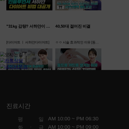
"31kg 감량? 서하얀이 공개한 충격 다이어트 루틴 전부 공개!"
40,50대 젊어진 비결
[다이어트 ㅣ 서하얀다이어트]
ㅇㅇ 시술 효과적인 이유 [동안비결 ㅣ 피부관리]
'필러'와 '쥬베룩' 볼륨의 차이
등드름 가드름 예방과 치료 방법
진료시간
필러와 쥬베룩에 대한 차이점 '팩트' 알려드립니다!
등드름 가드름이 생기는 원인과 예방 및 치료 방법에 대해 팩트로 살펴도는 시간 갖도록 하겠습니다!
AM 10:00 ~ PM 06:30
평
일
·
AM 10:00 ~ PM 09:00
화
금