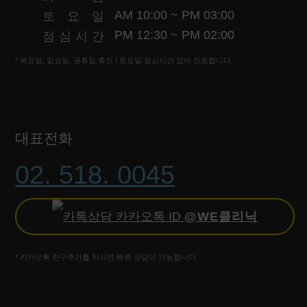
AM 10:00 ~ PM 03:00
토
요
일
PM 12:30 ~ PM 02:00
점
심
시
간
먹는 순간! 피부 노화 시작 '최악의 음식은?'
'성인여드름 고민' 이렇게 해결하세요!
* 목요일, 일요일, 공휴일 휴진 / 토요일 점심시간 없이 진료합니다.
오늘은 피부에 크게 영향을 미치는 '음식'에 대해 살펴보려고 합니다.
성인여드름, 자국 개선에 대한 내용과 치료법에 대해 속시원하게 공개
대표전화
02. 518. 0045
겨울철 '건조한 피부' 무조건 이렇게 관리하세요!
연말 단기간, 예뻐지는 시술 4가지! 지금 공개합니다!
카카오톡 ID
@WE클리닉
촉촉하고 윤기나는 피부로 변화하기 위한 시술은 무엇인지 영상을 통해 공개
빠르고 효과 좋은 시술을 추천해드리려고 합니다.
* 카카오톡 친구추가를 하시면 빠른 상담이 가능합니다.