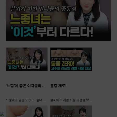
‘느낌’이 좋은 여자들의 공통점!
통증 제로!
느좋녀 비결은 '이것' [느좋녀 ㅣ 느좋녀비결]
쿨페이즈 리얼 시술 과정을 보여드립니다 [쿨페이즈 ㅣ 고주파리프팅]