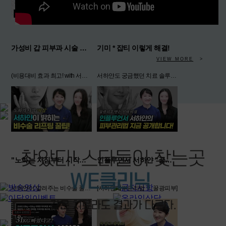
가성비 갑 피부과 시술 총정리
기미 * 잡티 이렇게 해결!
VIEW MORE
(비용대비 효과 최고! with 서하얀)
서하얀도 궁금했던 치료 솔루션 [기미치료 ㅣ 기미잡티해결]
"노화는 처짐부터 시작된다?
인플루언서 서하얀 "꿀광피부 만든 진짜 비결 공개"
서하얀이 알려주는 비수술 꿀팁! [피부처짐 ㅣ 피부탄력]
[서하얀피부관리법 ㅣ 꿀광피부]