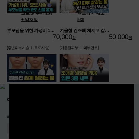
코르셋 주사 1회
겨드랑이 제모
+ 약처방
5회
부모님을 위한 가성비 1순위 효도 시술 공개
겨울철 건조해 처지고 갈라지는 피부 살리기
70,000
50,000
원
원
[중년피부시술 ㅣ 효도시술]
[겨울철피부 ㅣ 피부건조]
이중턱 탈출!
“피부과 초보 필수! 처음엔 무조건 이 3가지만 받으면 됩니다”
비수술로 만드는 또렷한 턱선 비법 [이중턱개선 ㅣ 턱살비수술]
[피부과시술추천 ㅣ 피부과시술]