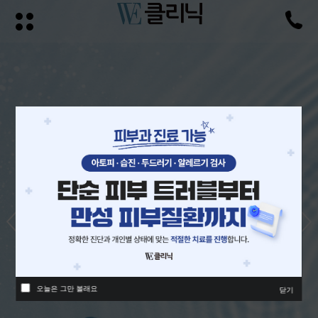
오늘은 그만 볼래요
닫기