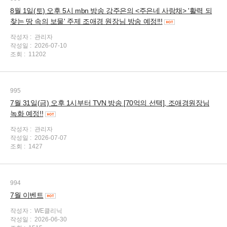
8월 1일(토) 오후 5시 mbn 방송 강주은의 <주은네 사랑채> '활력 되
찾는 땅 속의 보물' 주제 조애경 원장님 방송 예정!!!
작성자 :
관리자
작성일 :
2026-07-10
조회 :
11202
995
7월 31일(금) 오후 1시부터 TVN 방송 [70억의 선택], 조애경원장님
녹화 예정!!
작성자 :
관리자
작성일 :
2026-07-07
조회 :
1427
994
7월 이벤트
작성자 :
WE클리닉
작성일 :
2026-06-30