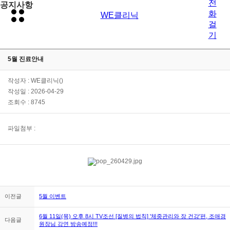
공지사항
5월 진료안내
작성자 : WE클리닉()
작성일 : 2026-04-29
조회수 : 8745
파일첨부 :
이전글
5월 이벤트
6월 11일(목) 오후 8시 TV조선 [질병의 법칙] '체중관리와 장 건강'편, 조애경
다음글
원장님 강연 방송예정!!!