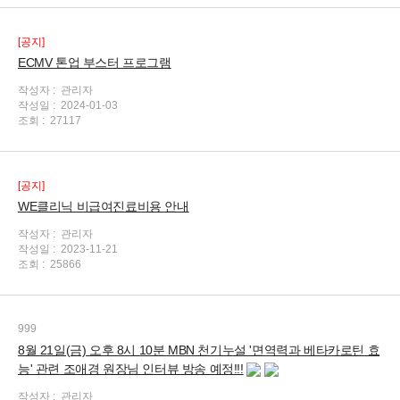
[공지]
ECMV 톤업 부스터 프로그램
작성자 :
관리자
작성일 :
2024-01-03
조회 :
27117
[공지]
WE클리닉 비급여진료비용 안내
작성자 :
관리자
작성일 :
2023-11-21
조회 :
25866
999
8월 21일(금) 오후 8시 10분 MBN 천기누설 '면역력과 베타카로틴 효
능' 관련 조애경 원장님 인터뷰 방송 예정!!!
작성자 :
관리자